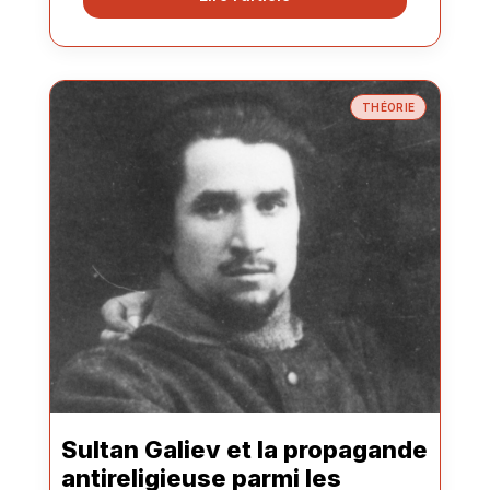
THÉORIE
Sultan Galiev et la propagande
antireligieuse parmi les