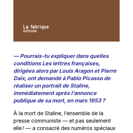
— Pourrais-tu expliquer dans quelles
conditions Les lettres françaises,
dirigées alors par Louis Aragon et Pierre
Daix, ont demandé à Pablo Picasso de
réaliser un portrait de Staline,
immédiatement après l’annonce
publique de sa mort, en mars 1953 ?
À la mort de Staline, l’ensemble de la
presse communiste — et pas seulement
elle ! — a consacré des numéros spéciaux