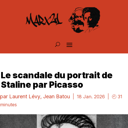
Le scandale du portrait de
Staline par Picasso
par
Laurent Lévy
,
Jean Batou
|
|
18 Jan. 2026
🕘 31
minutes