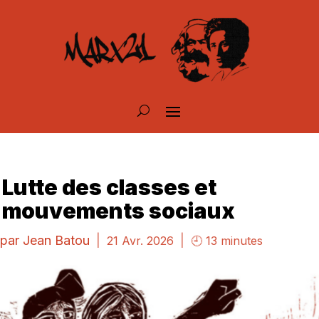
Lutte des classes et
mouvements sociaux
par
Jean Batou
|
|
21 Avr. 2026
🕘 13 minutes