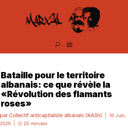
Bataille pour le territoire
albanais: ce que révèle la
«Révolution des flamants
roses»
par
Collectif anticapitaliste albanais (KASh)
|
16 Juin.
|
2026
🕘 20 minutes