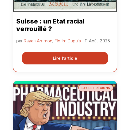
Suisse : un Etat racial
verrouillé ?
par
Rayan Ammon
,
Florim Dupuis
| 11 Août. 2025
Lire l’article
PAYS ET RÉGIONS