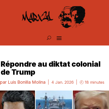
Répondre au diktat colonial
de Trump
par
Luis Bonilla Molina
|
|
4 Jan. 2026
🕘 18 minutes