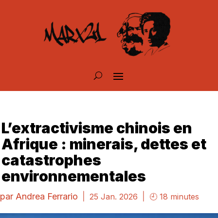
L’extractivisme chinois en
Afrique : minerais, dettes et
catastrophes
environnementales
par
Andrea Ferrario
|
|
25 Jan. 2026
🕘 18 minutes