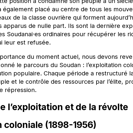
ette position a condamné son peuple à un sièc
e l’a également placé au centre de tous les mouv
eaux de la classe ouvrière qui forment aujourd’h
 apparus de nulle part. Ils sont la dernière exp
s Soudanai·es ordinaires pour récupérer les ric
i leur est refusée.
portance du moment actuel, nous devons reveni
çonné le parcours du Soudan : l’exploitation colo
olution populaire. Chaque période a restructuré 
uple et le contrôle des ressources par l’élite, 
de répression.
l’exploitation et de la révolte
on coloniale (1898-1956)