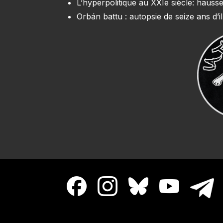
L’hyperpolitique au XXIe siècle: hausse
Orbán battu : autopsie de seize ans d’il