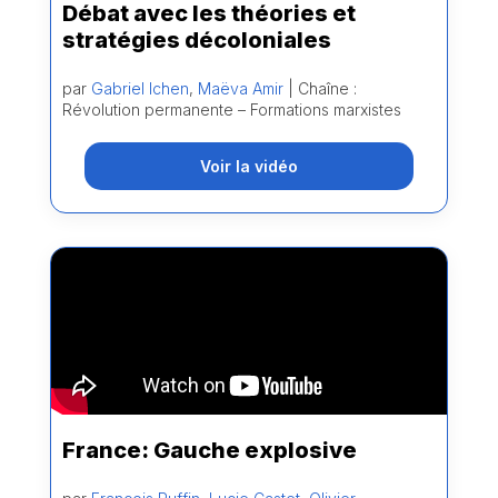
Débat avec les théories et
stratégies décoloniales
par
Gabriel Ichen
,
Maëva Amir
| Chaîne :
Révolution permanente – Formations marxistes
Voir la vidéo
France: Gauche explosive