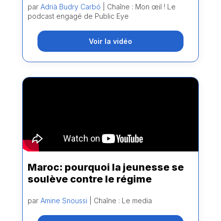
par
Adrià Budry Carbó
| Chaîne : Mon œil ! Le
podcast engagé de Public Eye
Voir la vidéo
Maroc: pourquoi la jeunesse se
soulève contre le régime
par
Amine Snoussi
| Chaîne : Le media