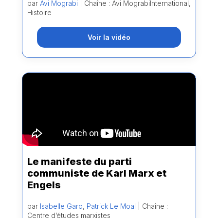
par
Avi Mograbi
| Chaîne : Avi MograbiInternational,
Histoire
Voir la vidéo
Le manifeste du parti
communiste de Karl Marx et
Engels
par
Isabelle Garo
,
Patrick Le Moal
| Chaîne :
Centre d’études marxistes