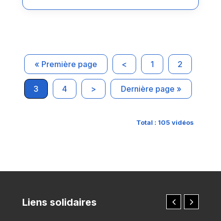
« Première page
<
1
2
3
4
>
Dernière page »
Total : 105 vidéos
Liens solidaires