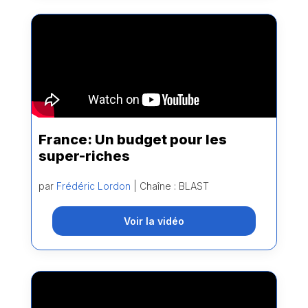
France: Un budget pour les
super-riches
par
Frédéric Lordon
| Chaîne : BLAST
Voir la vidéo