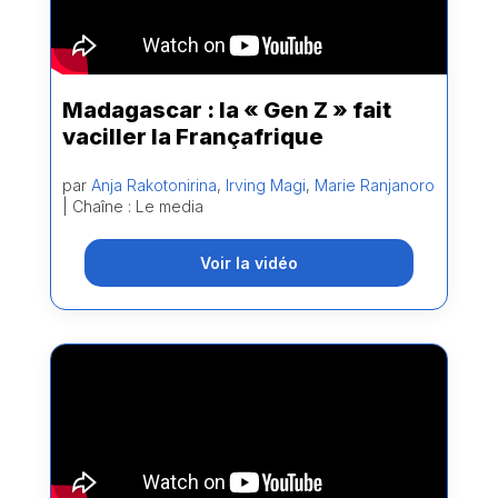
Madagascar : la « Gen Z » fait
vaciller la Françafrique
par
Anja Rakotonirina
,
Irving Magi
,
Marie Ranjanoro
| Chaîne : Le media
Voir la vidéo