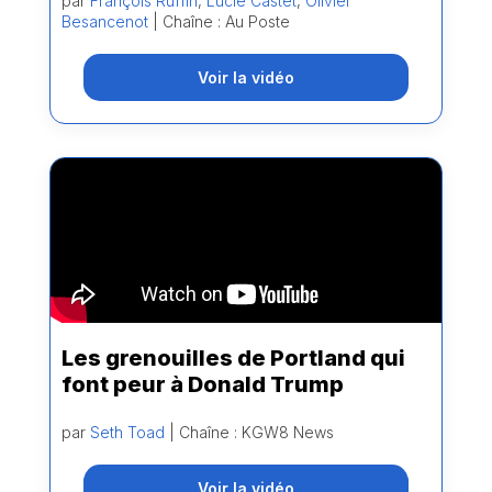
par
François Ruffin
,
Lucie Castet
,
Olivier
Besancenot
| Chaîne : Au Poste
Voir la vidéo
Les grenouilles de Portland qui
font peur à Donald Trump
par
Seth Toad
| Chaîne : KGW8 News
Voir la vidéo