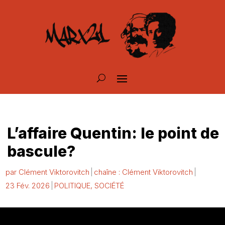
L’affaire Quentin: le point de
bascule?
par
Clément Viktorovitch
chaîne : Clément Viktorovitch
23 Fév. 2026
POLITIQUE
,
SOCIÉTÉ