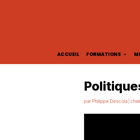
ACCUEIL
FORMATIONS
M
Politiqu
par
Philippe Descola
chaî