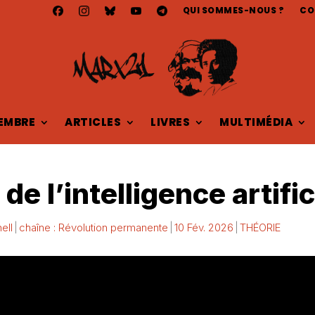
QUI SOMMES-NOUS ?
CO
EMBRE
ARTICLES
LIVRES
MULTIMÉDIA
de l’intelligence artific
ell
chaîne : Révolution permanente
10 Fév. 2026
THÉORIE