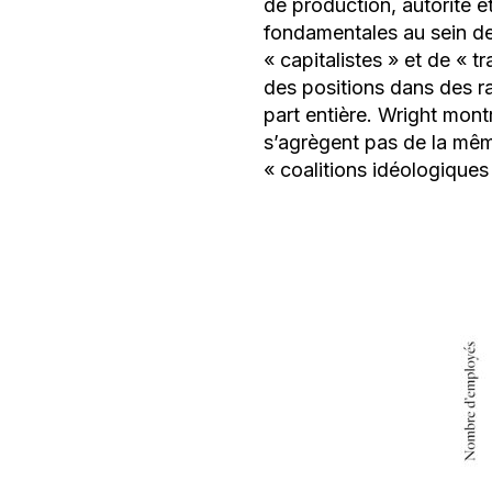
de production, autorité e
fondamentales au sein de 
«
capitalistes
» et de «
tr
des positions dans des ra
part entière. Wright mont
s’agrègent pas de la mêm
«
coalitions idéologiques