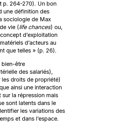
nt p. 264-270). Un bon
 une définition des
la sociologie de Max
de vie (
life chances
) ou,
 concept d’exploitation
 matériels d’acteurs au
nt que telles
» (p. 26).
e bien-être
rielle des salariés),
 les droits de propriété)
ique ainsi une interaction
 sur la répression mais
e sont latents dans le
entifier les variations des
 temps et dans l’espace.