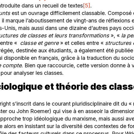
troduite dans un recueil de textes
[5]
.
unts
est un ouvrage difficilement classable. Composé 
, il marque l’aboutissement de vingt-ans de réflexions 
ts-Unis, mais aussi dans une dizaine d’autres pays occ
ructures de classes et leurs transformations
», «
la pe
 entre «
classe et genre
» et celles entre «
structures 
égée, destinée aux étudiants, a également été publiée p
hui disponible en français, grâce à la traduction du so
se compte
. Bien que raccourcie, cette version donne à vo
pour analyser les classes.
ologique et théorie des class
ht s’inscrit dans le courant pluridisciplinaire dit du «
er ou John Roemer) qui vise à en asseoir la dimension
pproche trop idéologique du marxisme, mais aussi avec
 alors en insistant sur la diversité des contextes de f
rôle des facteurs culturels dans ce processus. Pour Wrig