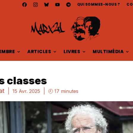
QUI SOMMES-NOUS ?
CO
EMBRE
ARTICLES
LIVRES
MULTIMÉDIA
s classes
at
|
|
15 Avr. 2025
🕘 17 minutes