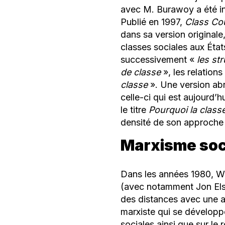
avec M. Burawoy a été in
Publié en 1997,
Class Co
dans sa version originale
classes sociales aux Éta
successivement «
les st
de classe
», les relations
classe
». Une version abr
celle-ci qui est aujourd’
le titre
Pourquoi la clas
densité de son approche 
Marxisme soci
Dans les années 1980, Wrig
(avec notamment Jon Elst
des distances avec une a
marxiste qui se développe
sociales ainsi que sur le 