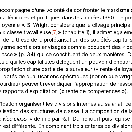
s’accompagne d’une volonté de confronter le marxisme à
adémiques et politiques dans les années 1980. Le prem
 moyenne
». Si Wright considère que le clivage principal
a «
classe travailleuse
[7]
» (chapitre 1), il admet égale
alide la thèse de la prolétarisation des sociétés capitali
yenne sont alors envisagés comme occupant des «
po
classe
» (p. 34) qui se constituent de deux manières. D’
s à qui les capitalistes délèguent un pouvoir d’encadre
ropriation d’une partie de la survaleur («
rente de loy
ui dotés de qualifications spécifiques (notion que Wri
Bourdieu) peuvent revendiquer l’appropriation de resso
s rapports d’exploitation («
rente de compétences
»).
lification organisent les divisions internes au salariat, c
alisation des structures de classe. La composition de 
rvice class
» définie par Ralf Darhendorf puis reprise
 est différente. En combinant trois critères de divisio