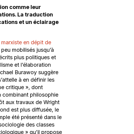
ition comme leur
tions. La traduction
ations et un éclairage
 marxiste en dépit de
s peu mobilisés jusqu’à
crits plus politiques et
isme et l’élaboration
Michael Burawoy suggère
s’attelle à en définir les
e critique
», dont
en combinant philosophie
ôt aux travaux de Wright
ond est plus diffusée, le
mple été présenté dans le
ociologie des classes
iologique
» qu’il propose