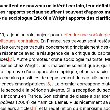
 suscitent de nouveau un intérêt certain, leur défin
res rapports sociaux souffrent souvent d’approxima
u sociologue Erik Olin Wright apporte des clarific
19) a joué un rôle majeur pour
défendre une sociologie
itiques, contraires
. En France, ses travaux sont resté
et les ouvrages traduits concernent principalement des é
n résonance avec la résurgence de la critique du capital
ices
[2]
. Autre promoteur d’une sociologie marxiste, 
ismes chez Wright : un «
marxisme scientifique
», qui 
 à l’épreuve d’une approche empirique, et un «
marxism
 les chemins possibles de dépassement du capitalisme 
ériences émancipatrices
[3]
. Le premier correspond plut
e second à la période suivante. Si la réception du sec
pas inconnu en France. Son schéma de classe a par exe
ociales
(2004) de Yannick Lemel. Plus récemment sa s
plusieurs articles
[4]
et la redéfinition du «
marxisme soc