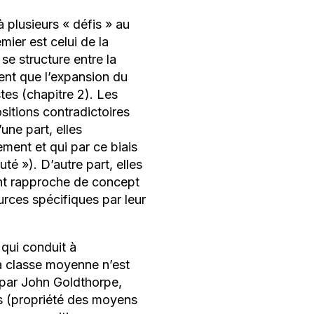
 plusieurs «
défis
» au
ier est celui de la
 se structure entre la
ment que l’expansion du
stes (chapitre 2). Les
sitions contradictoires
une part, elles
ment et qui par ce biais
auté
»). D’autre part, elles
ght rapproche de concept
urces spécifiques par leur
e qui conduit à
la classe moyenne n’est
 par John Goldthorpe,
ns (propriété des moyens