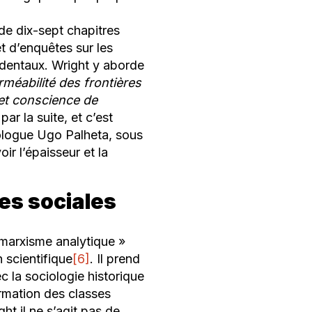
de dix-sept chapitres
et d’enquêtes sur les
identaux. Wright y aborde
rméabilité des frontières
et conscience de
ar la suite, et c’est
ciologue Ugo Palheta, sous
ir l’épaisseur et la
es sociales
marxisme analytique
»
 scientifique
[6]
. Il prend
 la sociologie historique
ormation des classes
ht il ne s’agit pas de