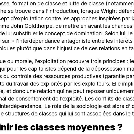
asse, formation de classe et lutte de classe (notamme
e se trouve dans l’introduction, lorsque Wright défend
ept d’exploitation contre les approches inspirées par 
omme John Goldthorpe, de mettre en avant les chances 
 lui substituer le concept de domination. Selon lui, le
 sur «
l’interdépendance antagoniste entre les intérêts
ques plutôt que dans l’injustice de ces relations en ta
ue ou morale, l’exploitation recouvre trois principes : l
ui pour les capitalistes dépend de la dépossession maté
urs du contrôle des ressources productives (garantie par
ts du travail des exploités par les exploiteurs. Elle impl
ité, et donc une relation qui ne peut reposer uniquement
al de consentement de l’exploité. Les conflits de class
interdépendance. Le rôle de la sociologie est alors d’id
de structures de classes qui lui sont associées dans le
nir les classes moyennes
?