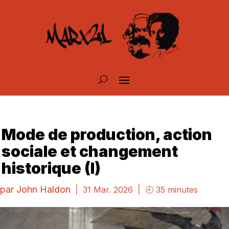
Mode de production, action
sociale et changement
historique (I)
par
John Haldon
|
|
31 Mar. 2026
🕘 35 minutes