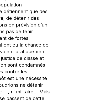
population
e détiennent que des
e, de détenir des
ons en prévision d’un
s pas de tenir
ent de fortes
i ont eu la chance de
ivalent pratiquement
justice de classe et
llion sont condamnés
s contre les
mpôt est une nécessité
voudrions ne détenir
 —, ni militaire… Mais
se passent de cette