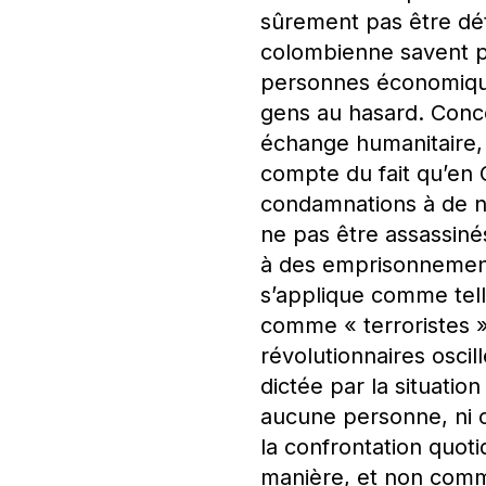
sûrement pas être dét
colombienne savent p
personnes économiquem
gens au hasard. Conce
échange humanitaire,
compte du fait qu’en C
condamnations à de no
ne pas être assassiné
à des emprisonnements 
s’applique comme tell
comme « terroristes »
révolutionnaires oscil
dictée par la situatio
aucune personne, ni c
la confrontation quot
manière, et non comm