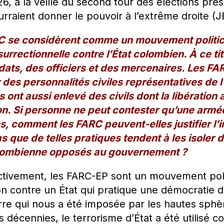
6, à la veille du second tour des élections prés
rraient donner le pouvoir à l’extrême droite (J
C se considèrent comme un mouvement politico
urrectionnelle contre l’État colombien. À ce tit
ldats, des officiers et des mercenaires. Les F
des personnalités civiles représentatives de l’
s ont aussi enlevé des civils dont la libération
n. Si personne ne peut contester qu’une arm
 comment les FARC peuvent-elles justifier l’in
s que de telles pratiques tendent à les isoler 
olombienne opposés au gouvernement ?
ctivement, les FARC-EP sont un mouvement polit
lion contre un État qui pratique une démocratie
re qui nous a été imposée par les hautes sphè
 décennies, le terrorisme d’État a été utilis