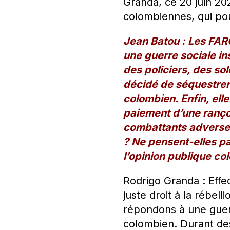
Granda, ce 20 juin 202
colombiennes, qui pou
Jean Batou : Les FAR
une guerre sociale ins
des policiers, des so
décidé de séquestrer 
colombien. Enfin, elle
paiement d’une ranço
combattants adverses,
? Ne pensent-elles pa
l’opinion publique c
Rodrigo Granda : Effe
juste droit à la rébel
répondons à une guer
colombien. Durant des