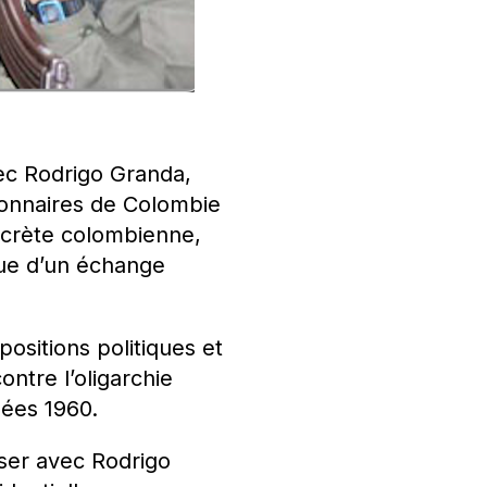
avec Rodrigo Granda,
ionnaires de Colombie
ecrète colombienne,
vue d’un échange
ositions politiques et
ntre l’oligarchie
nées 1960.
iser avec Rodrigo