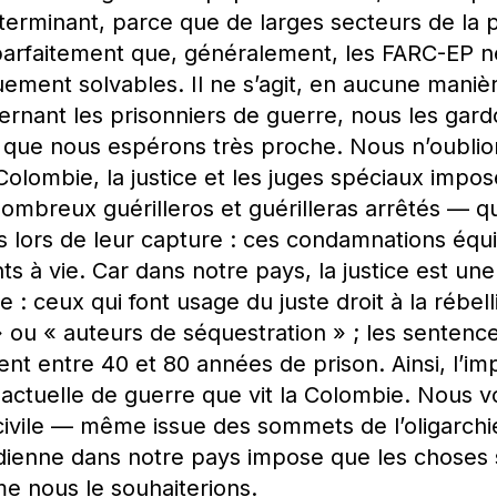
erminant, parce que de larges secteurs de la 
arfaitement que, généralement, les FARC-EP n
ent solvables. Il ne s’agit, en aucune manièr
rnant les prisonniers de guerre, nous les gard
 que nous espérons très proche. Nous n’oublion
olombie, la justice et les juges spéciaux impos
mbreux guérilleros et guérilleras arrêtés — qu
s lors de leur capture : ces condamnations équ
à vie. Car dans notre pays, la justice est une 
e : ceux qui font usage du juste droit à la rébe
 ou « auteurs de séquestration » ; les sentence
lent entre 40 et 80 années de prison. Ainsi, l’i
n actuelle de guerre que vit la Colombie. Nous 
ivile — même issue des sommets de l’oligarchie
idienne dans notre pays impose que les choses 
e nous le souhaiterions.