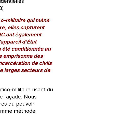
identielles
B)
-militaire qui mène
re, elles capturent
ARC ont également
appareil d’État
 a été conditionnée au
ée emprisonne des
carcération de civils
de larges secteurs de
ico-militaire usant du
 de façade. Nous
res du pouvoir
é comme méthode