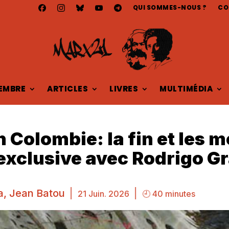
QUI SOMMES-NOUS ?
CO
EMBRE
ARTICLES
LIVRES
MULTIMÉDIA
n Colombie: la fin et les 
 exclusive avec Rodrigo G
a
,
Jean Batou
|
|
21 Juin. 2026
🕘 40 minutes