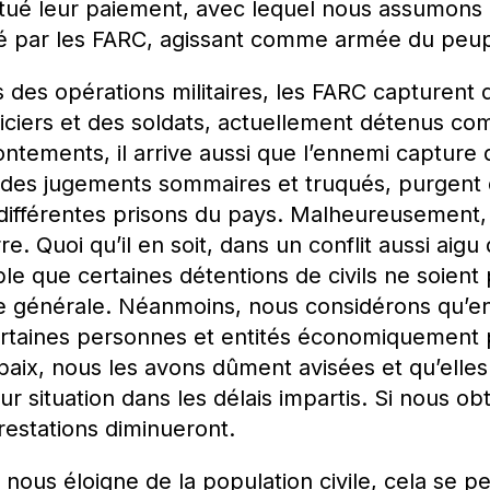
ectué leur paiement, avec lequel nous assumons
rigé par les FARC, agissant comme armée du peup
des opérations militaires, les FARC capturent de
oliciers et des soldats, actuellement détenus c
ontements, il arrive aussi que l’ennemi capture 
s des jugements sommaires et truqués, purgen
 différentes prisons du pays. Malheureusement,
e. Quoi qu’il en soit, dans un conflit aussi aigu 
ble que certaines détentions de civils ne soient
 générale. Néanmoins, nous considérons qu’en a
ertaines personnes et entités économiquement 
 paix, nous les avons dûment avisées et qu’elle
ur situation dans les délais impartis. Si nous obt
restations diminueront.
 nous éloigne de la population civile, cela se p