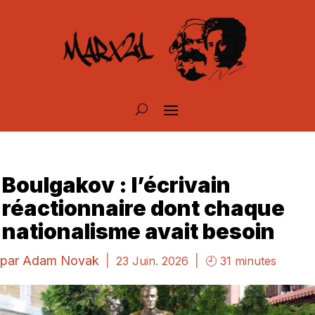
Boulgakov : l’écrivain
réactionnaire dont chaque
nationalisme avait besoin
par
Adam Novak
|
|
23 Juin. 2026
🕘 31 minutes