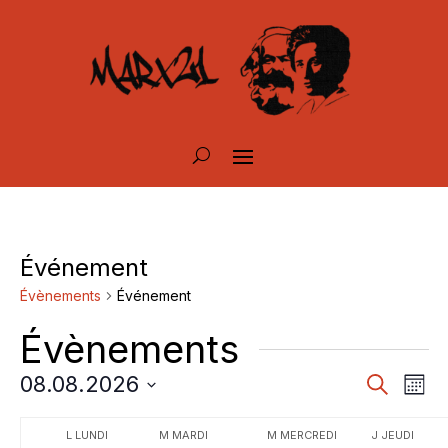
Événement
Évènements
Événement
Évènements
Rech
Na
08.08.2026
Recherch
Mois
d
Sélectionnez
et
Calendrier
L
LUNDI
M
MARDI
M
MERCREDI
J
JEUDI
une