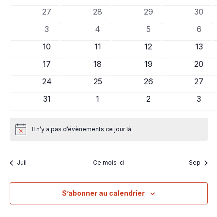
v
navi
de
date.
0
0
0
0
É
27
28
29
30
de
évènements
évènements
évènements
évène
Évènements
0
0
0
0
3
4
5
6
vues
évènements
évènements
évènements
évèn
0
0
0
0
10
11
12
13
Évè
évènements
évènements
évènements
évène
0
0
0
0
17
18
19
20
évènements
évènements
évènements
évène
0
0
0
0
24
25
26
27
évènements
évènements
évènements
évène
0
0
0
0
31
1
2
3
évènements
évènements
évènements
évèn
Il n’y a pas d’évènements ce jour là.
Notice
Juil
Ce mois-ci
Sep
S’abonner au calendrier