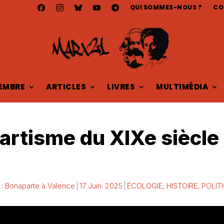
QUI SOMMES-NOUS ?
CO
EMBRE
ARTICLES
LIVRES
MULTIMÉDIA
artisme du XIXe siècle
 : Bonaparte à Valence
17 Juin. 2025
ÉCOLOGIE
,
HISTOIRE
,
POLIT