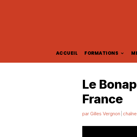
ACCUEIL
FORMATIONS
M
Le Bonap
France
par
Gilles Vergnon
chaîne