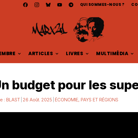
QUI SOMMES-NOUS ?
CO
EMBRE
ARTICLES
LIVRES
MULTIMÉDIA
Un budget pour les supe
e : BLAST
26 Août. 2025
ÉCONOMIE
,
PAYS ET RÉGIONS