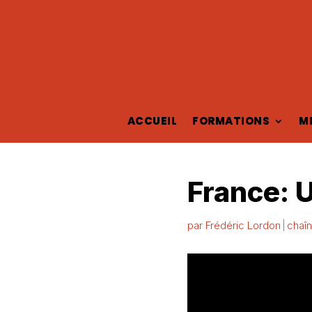
ACCUEIL
FORMATIONS
M
France: 
par
Frédéric Lordon
chaîn