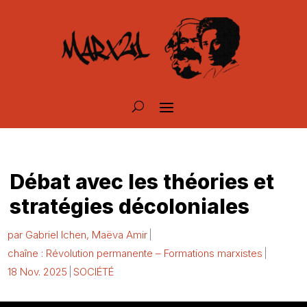
Débat avec les théories et
stratégies décoloniales
par
Gabriel Ichen
,
Maëva Amir
chaîne : Révolution permanente – Formations marxistes
18 Nov. 2025
SOCIÉTÉ