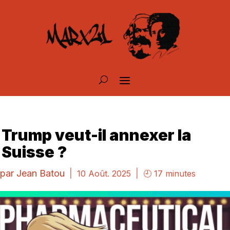
Trump veut-il annexer la
Suisse ?
par
Jean Batou
|
|
10 Août. 2025
🕘 17 minutes