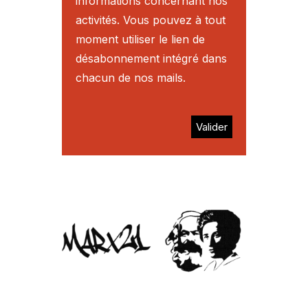
informations concernant nos
activités. Vous pouvez à tout
moment utiliser le lien de
désabonnement intégré dans
chacun de nos mails.