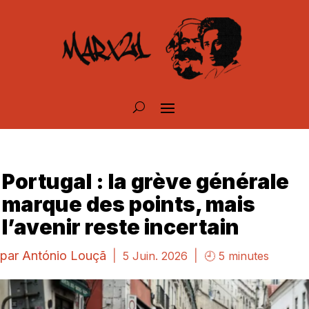
Portugal : la grève générale
marque des points, mais
l’avenir reste incertain
par
António Louçã
|
|
5 Juin. 2026
🕘 5 minutes