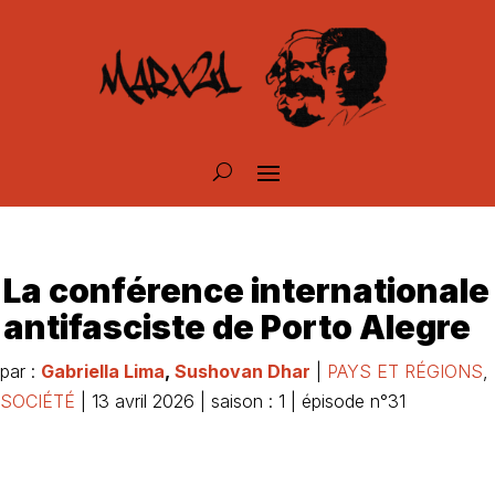
La conférence internationale
antifasciste de Porto Alegre
par :
Gabriella Lima
,
Sushovan Dhar
|
PAYS ET RÉGIONS
,
SOCIÉTÉ
| 13 avril 2026 | saison : 1 | épisode n°31